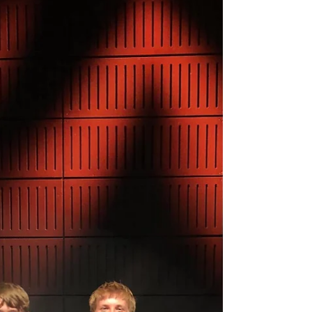
hele landet deltog - heriblandt fem fra GJC....