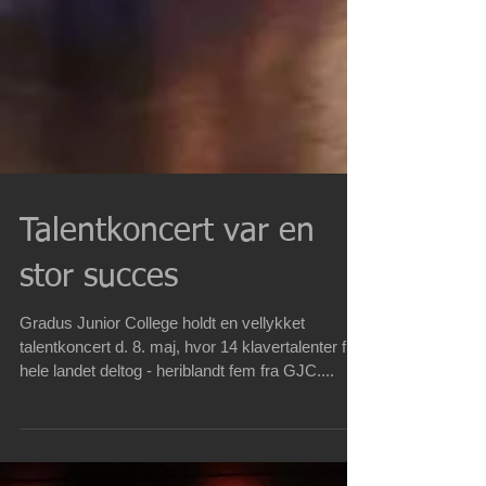
Talentkoncert var en
stor succes
Gradus Junior College holdt en vellykket
talentkoncert d. 8. maj, hvor 14 klavertalenter fra