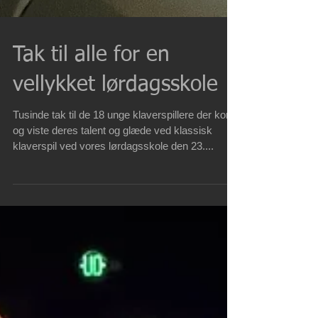
Tak til alle for en
vellykket lørdagsskole
Tusinde tak til de 18 unge klaverspillere der kom
og viste deres talent og glæde ved klassisk
klaverspil ved vores lørdagsskole den 23....