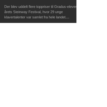
Gradus-elever vinder
tre toppriser til
Steinway Festival 2022
Der blev uddelt flere toppriser til Gradus-elever til
årets Steinway Festival, hvor 29 unge
klavertalenter var samlet fra hele landet....
To koncerter med
Klaverskolen Gradus
Klaverskolen Gradus inviterer til to koncerter
torsag den 5. maj kl. 19 i Tilst-Kasted
Sognegaard, og søndag den 8. maj i