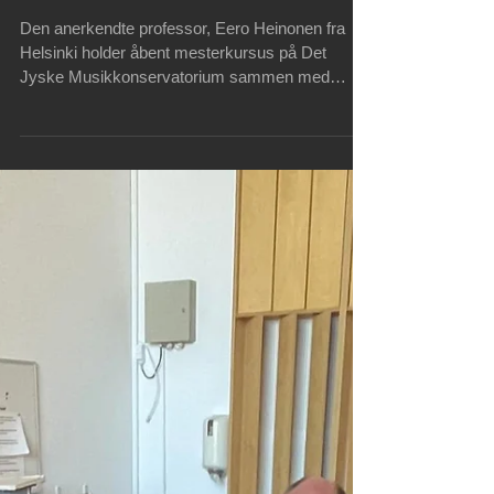
DJM
Den anerkendte professor, Eero Heinonen fra
Helsinki holder åbent mesterkursus på Det
Jyske Musikkonservatorium sammen med
Gradus Junior...