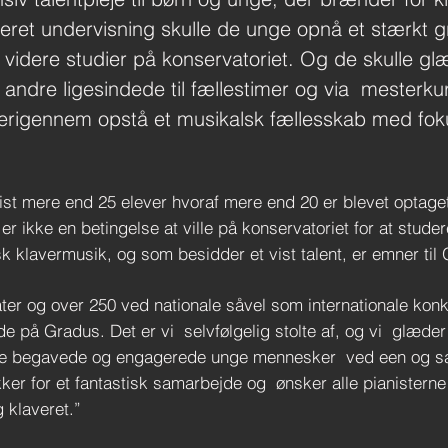
et undervisning skulle de unge opnå et stærkt g
 videre studier på konservatoriet. Og de skulle gl
andre ligesindede til fællestimer og via mesterkur
herigennem opstå et musikalsk fællesskab med fo
t mere end 25 elever hvoraf mere end 20 er blevet optaget
 ikke en betingelse at ville på konservatoriet for at studer
isk klavermusik, og som besidder et vist talent, er emner til
gater og over 250 ved nationale såvel som internationale kon
tede på Gradus. Det er vi selvfølgelig stolte af, og vi glæde
se begavede og engagerede unge mennesker ved een og s
ker for et fantastisk samarbejde og ønsker alle pianisterne 
 klaveret.”