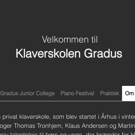
Velkommen til
Klaverskolen Gradus
Gradus Junior College
Piano Festival
Praktisk
Om 
privat klaverskole, som blev startet i Århus i vin
goger Thomas Tronhjem, Klaus Andersen og Marti
nsiv talentpleje til børn og unge, der brænder for kl