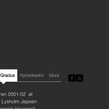
Gradus
Nyhedsarkiv
More
teren 2001-02 af
n Lysholm Jepsen
assisk klaverspil.