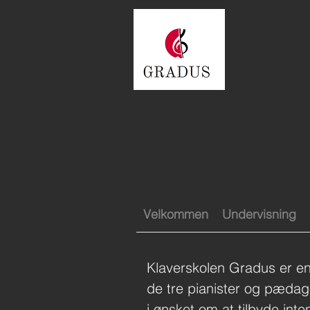
Velkommen
Undervisning
Klaverskolen Gradus er en 
de tre pianister og pæda
i ønsket om at tilbyde inte