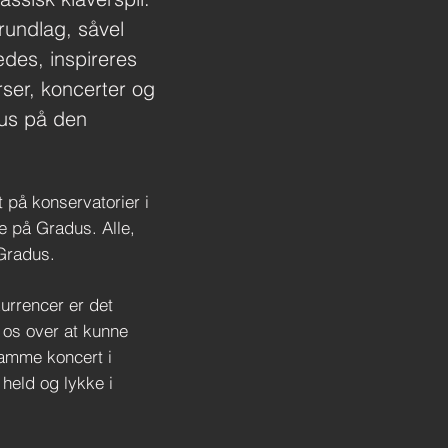
rundlag, såvel
ædes, inspireres
ser, koncerter og
kus på den
 på konservatorier i
e på Gradus. Alle,
 Gradus.
kurrencer er det
r os over at kunne
amme koncert i
held og lykke i