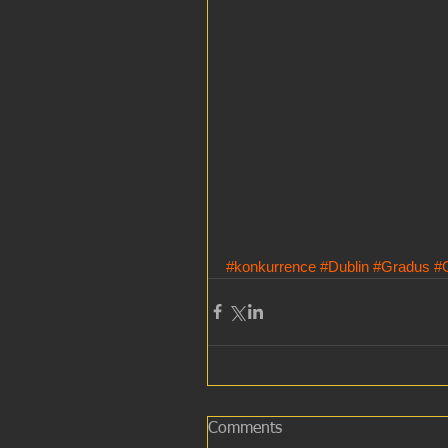
#konkurrence
#Dublin
#Gradus
#
Comments