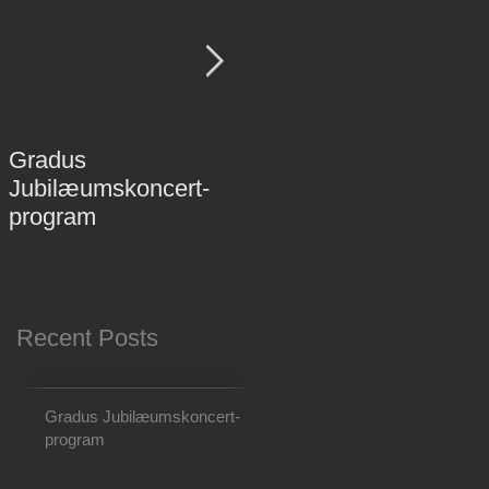
Gradus
Gradus 25- års
Jubilæumskoncert-
Jubilæumskoncert d
program
26 april 2026 kl 15.00 i
Musikhuset Aarhus!
Recent Posts
Gradus Jubilæumskoncert-
program