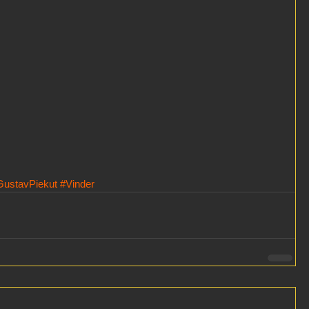
GustavPiekut
#Vinder