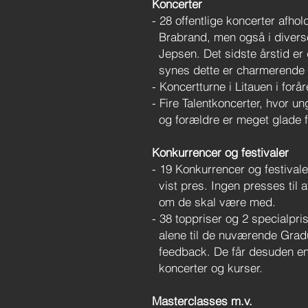
Koncerter
- 28 offentlige koncerter afhol
Brabrand, men også i diverse 
Jepsen. Det sidste årstid er 
synes dette er charmerende o
- Koncertturne i Litauen i forå
- Fire Talentkoncerter, hvor 
og forældre er meget glade fo
Konkurrencer og festivaler
- 19 Konkurrencer og festival
vist pres. Ingen presses til 
om de skal være med.
- 38 toppriser og 2 specialpr
alene til de nuværende Gradus
feedback. De får desuden en s
koncerter og kurser.
Masterclasses m.v.