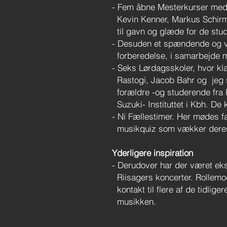
- Fem åbne Mesterkurser med 
Kevin Kenner, Markus Schirme
til gavn og glæde for de stu
- Desuden et spændende og v
forberedelse, i samarbejde
- Seks Lørdagsskoler, hvor kla
Rastogi, Jacob Bahr og jeg se
forældre -og studerende fra 
Suzuki- Instituttet i Kbh. De
- Ni Fællestimer. Her mødes fa
musikquiz som vækker deres n
Yderligere inspiration
- Derudover har der været eks
Riisagers koncerter. Rollemod
kontakt til flere af de tidlige
musikken.