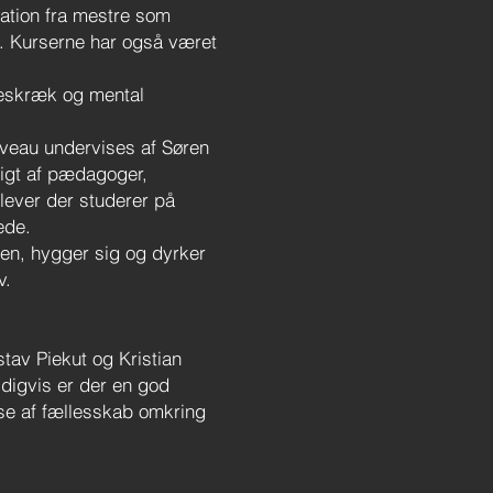
ation fra mestre som
e. Kurserne har også været
eskræk og mental
niveau undervises af Søren
rigt af pædagoger,
lever der studerer på
ede.
den, hygger sig og dyrker
v.
tav Piekut og Kristian
ldigvis er der en god
else af fællesskab omkring