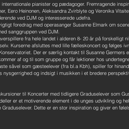
internationale pianister og pædagoger. Fremragende inspir
r, Eero Heinonen, Aleksandra Zvirblyte og Veronika Vitait
derende ved DJM og interesserede udefra.
igtigt foredrag med operasanger Susanne Elmark om scen
 med sanggruppen ved DJM.
verspillere fra hele landet i alderen 8- 20 år på forskelligt 
lv. Kurserne afsluttes med lille fælleskoncert og følges iv
Konservatoriet.
Der er særlig kontakt til Susanne Germers e
 kommer af og til som gruppe og får lektioner hos undertegn
ste såvel som gæsteelever (fra bl.a Kbh), spiller for hinan
ysgerrighed og indsigt i musikken i et bredere perspekti
kursioner til Koncerter med tidligere Graduselever som Gus
eller er et motiverende element i de unges udvikling og he
re Graduselever. Dette er en stor inspiration og giver en føl