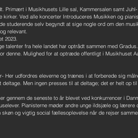
dt.
Primært i Musikhusets Lille sal, Kammersalen samt Juhl-
kirker. Ved alle koncerter Introduceres Musikken og piani
de studerende selv begyndt at sige nogle ord om den musik
g relevant.
ret 2023.
unge talenter fra hele landet har optrådt sammen med Gradu
r denne. Mulighed for at optræde offentligt i Musikhuset A
er- Her udfordres eleverne og trænes i at forberede sig mål
at deltage. Men ingen presses til at deltage; det er helt op
iser gennem de seneste to år blevet ved konkurrencer i Dan
elever. Pianisterne møder andre unge ildsjæle og lærere d
køn og vigtig social fællesoplevelse når de rejser sammen