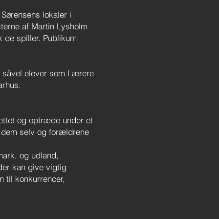
 Sørensens lokaler i
sterne af Martin Lysholm
 de spiller. Publikum
s. såvel elever som Lærere
arhus.
rettet og optræde under et
 til dem selv og forældrene
mark, og udland,
er kan give vigtig
 til konkurrencer,