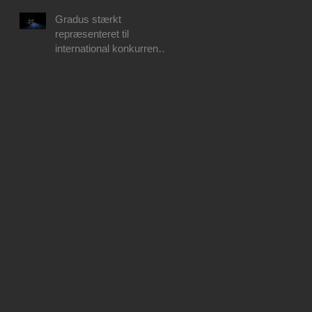
Gradus stærkt
repræsenteret til
international konkurrence
i Aarhus