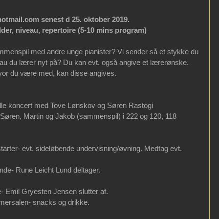
otmail.com senest d 25. oktober 2019.
der, niveau, repertoire (5-10 mins program)
sammenspil med andre unge pianister? Vi sender så et stykke du 
veau du lærer nyt på? Du kan evt. også angive et lærerønske. 
vor du være med, kan disse angives.
 lille koncert med Tove Lønskov og Søren Rastogi
 Søren, Martin og Jakob (sammenspil) i 222 og 120, 118
tarter- evt. sideløbende undervisning/øvning. Medtag evt. 
nde- Rune Leicht Lund deltager.
- Emil Gryesten Jensen slutter af.
mmersalen- snacks og drikke.