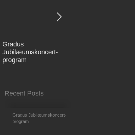
Gradus
Gradus 25- års
Jubilæumskoncert-
Jubilæumskoncert d
program
26 april 2026 kl 15.00 i
Musikhuset Aarhus!
Recent Posts
Gradus Jubilæumskoncert-
program