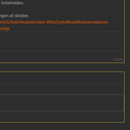
r forbeholdes.
ingen af oktober.
anoSchool
#masterclass
#DetJyskeMusikkonservatorium
stogi