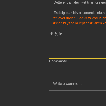
Dette er ca. tider. Ret til ændringe
Endelig plan bliver udsendt i slutn
#KlaverskolenGradus
#GradusPi
#MartinLysholmJepsen
#SørenRa
Comments
Write a comment...