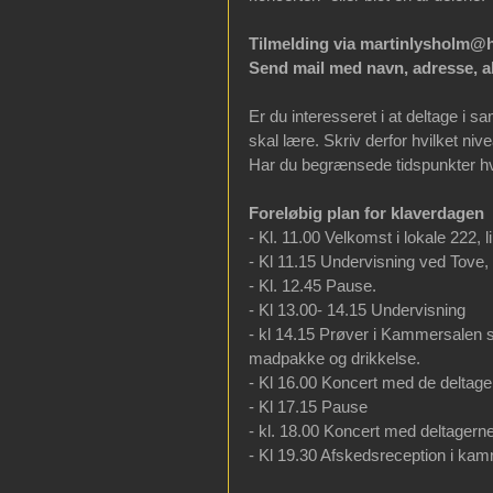
Tilmelding via martinlysholm@h
Send mail med navn, adresse, al
Er du interesseret i at deltage i 
skal lære. Skriv derfor hvilket ni
Har du begrænsede tidspunkter h
Foreløbig plan for klaverdagen
- Kl. 11.00 Velkomst i lokale 222,
- Kl 11.15 Undervisning ved Tove,
- Kl. 12.45 Pause.
- Kl 13.00- 14.15 Undervisning
- kl 14.15 Prøver i Kammersalen s
madpakke og drikkelse.
- Kl 16.00 Koncert med de deltage
- Kl 17.15 Pause
- kl. 18.00 Koncert med deltagerne
- Kl 19.30 Afskedsreception i ka